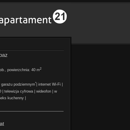
paz
2
b., powierzchnia: 40 m
*
w garażu podziemnym
| internet Wi-Fi |
 | telewizja cyfrowa | wideofon | w
neks kuchenny |
—————————————————
at