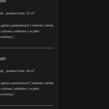
bin
2
b., powierzchnia: 41 m
*
w garażu podziemnym
| internet | winda
a cyfrowa | wideofon | w pełni
uchenny |
—————————————————
fir
2
b., powierzchnia: 60 m
*
w garażu podziemnym
| internet | winda
a cyfrowa | wideofon | w pełni
uchenny |
—————————————————