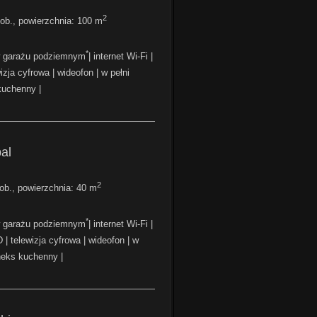
2
ob., powierzchnia: 100 m
*
w garażu podziemnym
| internet Wi-Fi |
izja cyfrowa | wideofon | w pełni
uchenny |
—————————————————
al
2
b., powierzchnia: 40 m
*
w garażu podziemnym
| internet Wi-Fi |
 | telewizja cyfrowa | wideofon | w
neks kuchenny |
—————————————————