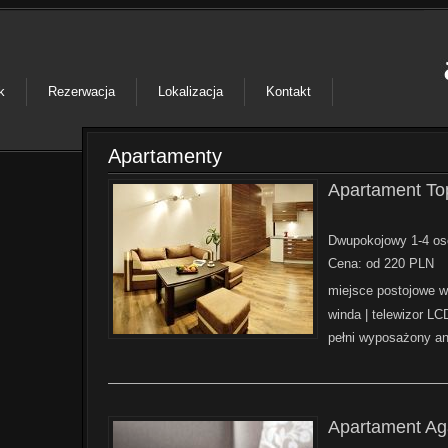
k
k
Rezerwacja
Rezerwacja
Lokalizacja
Lokalizacja
Kontakt
Kontakt
Apartamenty
Apartament To
Dwupokojowy 1-4 oso
Cena: od 220 PLN
miejsce postojowe 
winda | telewizor LCD
pełni wyposażony a
——————————————————————————
Apartament Ag