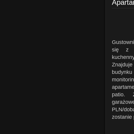
Aparta
Gustowni
się z 
kuchenn
Znajduje
budynk
monitor
apar
patio.
gara
PLN/do
zostanie 