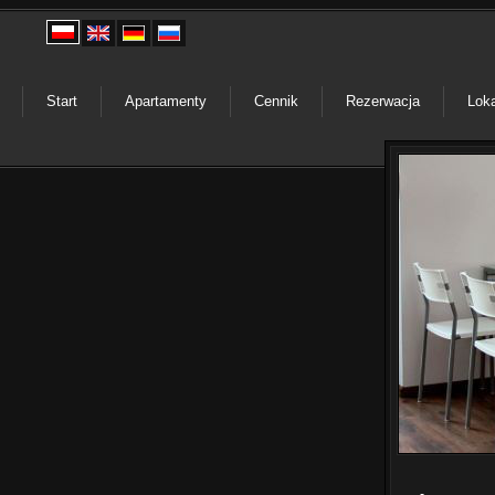
Start
Start
Apartamenty
Apartamenty
Cennik
Cennik
Rezerwacja
Rezerwacja
Loka
Loka